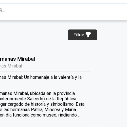
Filtrar:
manas Mirabal
as Mirabal
 Mirabal: Un homenaje a la valentía y la
nas Mirabal, ubicada en la provincia
nteriormente Salcedo) de la República
ugar cargado de historia y simbolismo. Esta
e las hermanas Patria, Minerva y María
 en día funciona como museo, rindiendo
su lucha por la libertad y los valores que