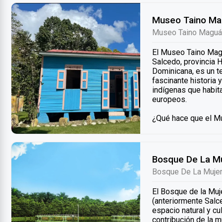
¿Qué hace que la C
Museo Taino Ma
especial?
Museo Taino Maguá
• Patrimonio históri
muchos de los objet
El Museo Taino Magu
que permite a los vi
Salcedo, provincia 
comprender mejor su
Dominicana, es un te
• Homenaje a la valen
fascinante historia 
compromiso de las h
indígenas que habita
símbolos de la resis
europeos.
Trujillo.
• Promoción de val
¿Qué hace que el M
la justicia, la iguald
• Ubicación única: E
humanos, inspirando
arqueológico aún sin
ideales.
tener una experienci
• Espacio educativo
de los taínos.
aprendizaje y la re
Bosque De La M
• Exposición rica en
sobre la vida de las
Bosque De La Muje
colección de piezas
importancia de la luc
herramientas, figuri
El Bosque de la Muj
perspectiva sobre su
¿Qué se puede ver 
(anteriormente Salc
• Recreaciones real
• Recorrer la casa:
espacio natural y cul
viviendas taínas, da
visitantes por las d
contribución de la m
espacial.