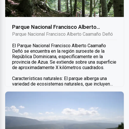
Parque Nacional Francisco Alberto Caamaño Deñó
Parque Nacional Francisco Alberto Caamaño Deñó
El Parque Nacional Francisco Alberto Caamaño
Deñó se encuentra en la región suroeste de la
República Dominicana, específicamente en la
provincia de Azua. Se extiende sobre una superficie
de aproximadamente X kilómetros cuadrados.
Características naturales: El parque alberga una
variedad de ecosistemas naturales, que incluyen
bosques tropicales, manglares, humedales y ríos.
Su biodiversidad es rica y diversa, con una amplia
gama de flora y fauna autóctona.
Atractivos turísticos: Entre los principales
atractivos del parque se encuentran sus paisajes
naturales impresionantes, que ofrecen
oportunidades para realizar actividades al aire libre